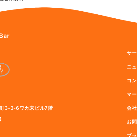
Bar
サー
ニュ
コン
マー
会社
3-3-6ワカ末ビル7階
)
お問
プラ